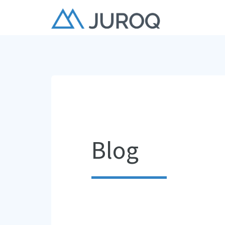
Blog
We must let go of the life we have plan
is waiting for us.